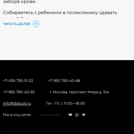
забора крови.
Собираетесь с ребенком в поликлинику сдавать
кровь? Вам к нам - автоматические, стерильные,
ЧИТАТЬ ДАЛЕЕ
одноразовые ланцеты которые можно принести с
собой в поликлинику! Одноразовый, автоматический
ланцет не позволит использовать себя второй раз!
Такие ланцеты позволяют брать кровь из пальца и
пятки у новорожденных, например.
Ланцет одноразовый глубина прокола 1 мм, 1,5 мм,
1,8 мм, 2 мм, или 2,4? У нас есть!
Их можно использовать, как одноразовые ланцеты
+7-495-795-51-52
+7-963-760-40-68
для глюкометра. Это не очень выгодно, но тоже
+7-963-760-40-65
г. Москва, проспект Мира д. 104
вполне возможно.
info@diapuls.ru
Пн - Пт, с 11:00—18:00
Мы в соц.сетях