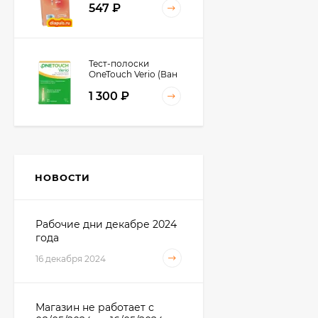
547
₽
Тест-полоски
OneTouch Verio (Ван
Тач Верио) № 50, №
1 300
₽
100 штук в упаковке
Тест-полоски
Сателлит Экспресс №
50
НОВОСТИ
560
₽
Рабочие дни декабре 2024
года
Тест-полоски iCheck (
АйЧек ) № 50 с
16 декабря 2024
ланцетами и без
720
₽
585
₽
Магазин не работает с