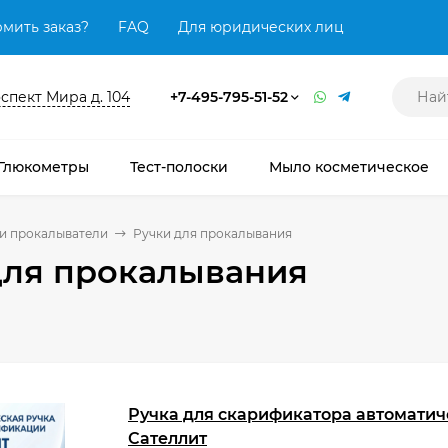
мить заказ?
FAQ
Для юридических лиц
оспект Мира д. 104
+7-495-795-51-52
Глюкометры
Тест-полоски
Мыло косметическое
и прокалыватели
Ручки для прокалывания
для прокалывания
Ручка для скарификатора автоматич
Сателлит