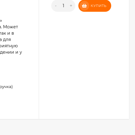
-
+
КУПИТЬ
»
з. Может
так и в
а для
приятную
дении и у
ручка)