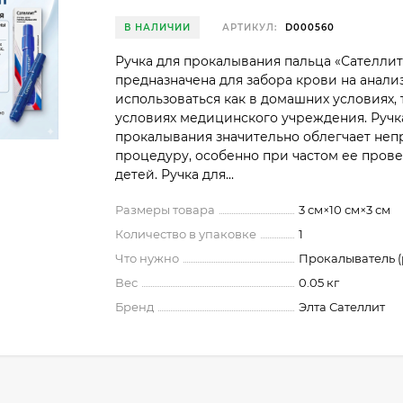
В НАЛИЧИИ
АРТИКУЛ:
D000560
Ручка для прокалывания пальца «Сателлит
предназначена для забора крови на анали
использоваться как в домашних условиях, 
условиях медицинского учреждения. Ручк
прокалывания значительно облегчает не
процедуру, особенно при частом ее прове
детей. Ручка для...
Размеры товара
3 см×10 см×3 см
Количество в упаковке
1
Что нужно
Прокалыватель (
Вес
0.05 кг
Бренд
Элта Сателлит