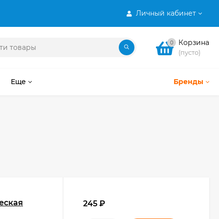
Личный кабинет
Корзина
0
(пусто)
Еще
Бренды
еская
245
₽