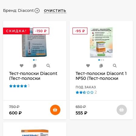
Бренд:
Diacont
ОЧИСТИТЬ
СКИДКА!
-150
₽
-95
₽
Тест-полоски Diacont
Тест-полоски Diacont 1
(Тест-полоски
№50 (Тест-полоски
Диаконт) №50
Диаконт1 №50)
1
совместимые с
ПОД ЗАКАЗ
2
системой контроля
уровня глюкозы в
крови OneTouch
750
₽
650
₽
Select Simple
600
₽
555
₽