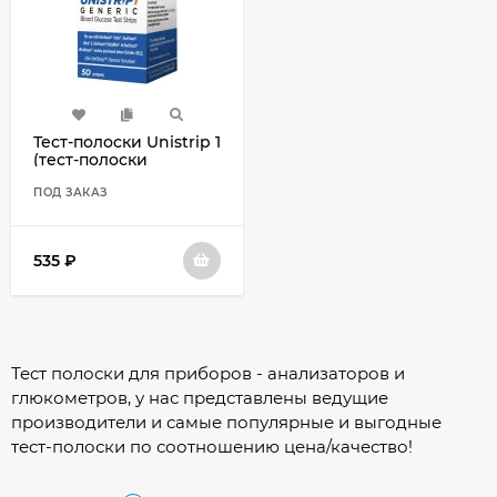
Тест-полоски Unistrip 1
(тест-полоски
Юнистрип 1) №50,
дженерик OneTouch
ПОД ЗАКАЗ
Ultra и OneTouch Ultra
Easy
535
₽
Тест полоски для приборов - анализаторов и
глюкометров, у нас представлены ведущие
производители и самые популярные и выгодные
тест-полоски по соотношению цена/качество!
Для сортировки воспользуйтесь фильтром слева!