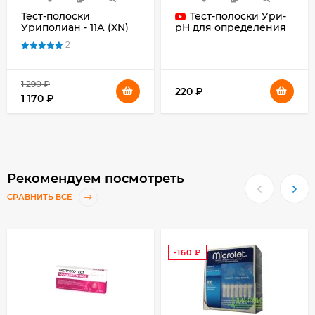
Тест-полоски
Тест-полоски Ури-
Уриполиан - 11А (XN)
pH для определения
кислотности мочи
2
№50, №100
1 290
₽
220
₽
1 170
₽
Рекомендуем посмотреть
СРАВНИТЬ ВСЕ
-160
₽