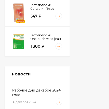
Тест-полоски
Сателлит Плюс
ПКГЭ-02.4 № 50
547
₽
Тест-полоски
OneTouch Verio (Ван
Тач Верио) № 50, №
1 300
₽
100 штук в упаковке
Тест-полоски
Сателлит Экспресс №
50
НОВОСТИ
560
₽
Рабочие дни декабре 2024
года
Тест-полоски iCheck (
АйЧек ) № 50 с
16 декабря 2024
ланцетами и без
720
₽