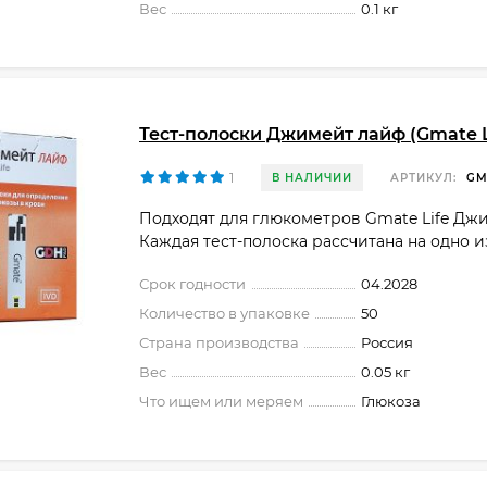
Вес
0.1 кг
Тест-полоски Джимейт лайф (Gmate L
1
В НАЛИЧИИ
АРТИКУЛ:
GM
Подходят для глюкометров Gmate Life Дж
Каждая тест-полоска рассчитана на одно 
Срок годности
04.2028
Количество в упаковке
50
Страна производства
Россия
Вес
0.05 кг
Что ищем или меряем
Глюкоза