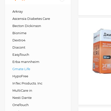
Arkray
Ascensia Diabetes Care
Becton Dickinson
Bionime
Dextro4
Diacont
EasyTouch
Erba mannheim
Gmate Life
HypoFree
InTec Products. Inc
MultiCare in
Nesti Dante
OneTouch