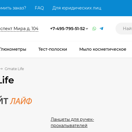
мить заказ?
FAQ
Для юридических лиц
оспект Мира д. 104
+7-495-795-51-52
Глюкометры
Тест-полоски
Мыло косметическое
Gmate Life
ife
Ланцеты для ручек-
прокалывателей