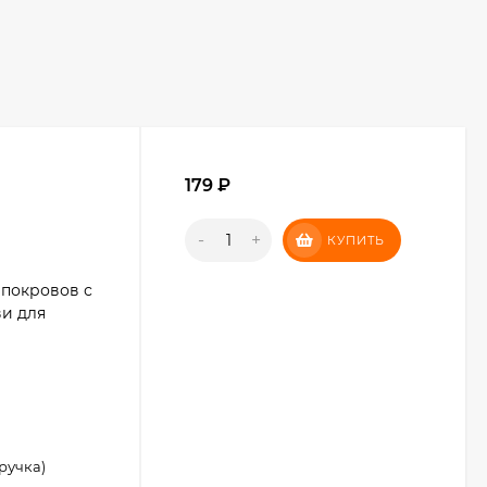
179
₽
-
+
КУПИТЬ
 покровов с
и для
ручка)