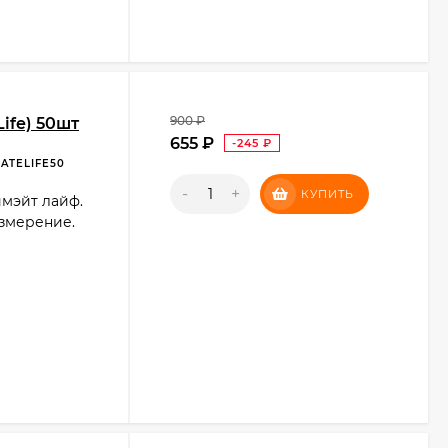
900
₽
ife) 50шт
655
₽
-245
₽
ATELIFE50
-
+
КУПИТЬ
имэйт лайф.
измерение.