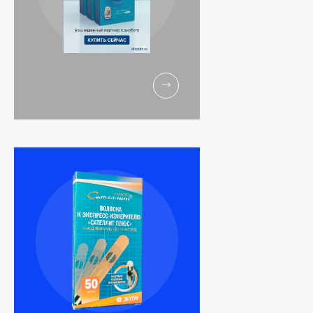
Тест-полоски
Combur 10 UX 100