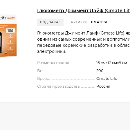
Глюкометр Джимейт Лайф (Gmate Lif
ПОД ЗАКАЗ
АРТИКУЛ:
GMATEGL
Глюкометры Джимейт Лайф (Gmate Life) я
одним из самых современных и воплотили
передовые корейские разработки в облас
электроники.
Размеры товара
15 см×12 см×9 см
Вес
200 г
Бренд
Gmate Life
Страна производства
Россия