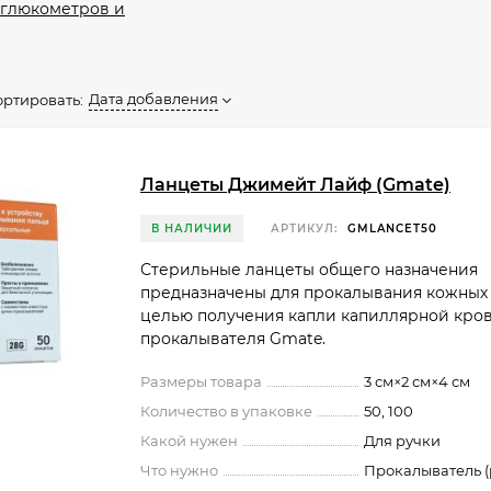
 глюкометров и
Дата добавления
ортировать:
Ланцеты Джимейт Лайф (Gmate)
В НАЛИЧИИ
АРТИКУЛ:
GMLANCET50
​Стерильные ланцеты общего назначения
предназначены для прокалывания кожных
целью получения капли капиллярной кров
прокалывателя Gmate.
Размеры товара
3 см×2 см×4 см
Количество в упаковке
50, 100
Какой нужен
Для ручки
Что нужно
Прокалыватель (