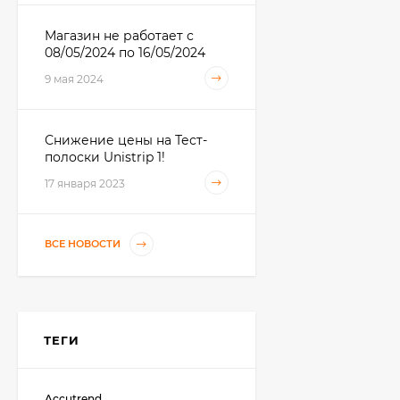
585
₽
Магазин не работает с
08/05/2024 по 16/05/2024
Тест-полоски
Accutrend Cholesterol
9 мая 2024
(Аккутренд
4 250
₽
Холестерин) №25
3 950
₽
Снижение цены на Тест-
полоски Unistrip 1!
Тест на определение
17 января 2023
беременности
LADYTEST
18
₽
ВСЕ НОВОСТИ
Тест-полоски
Кетофан (Ketophan)
№50 - кетоновые тела
578
₽
530
₽
ТЕГИ
Тест-полоски Контур
Accutrend