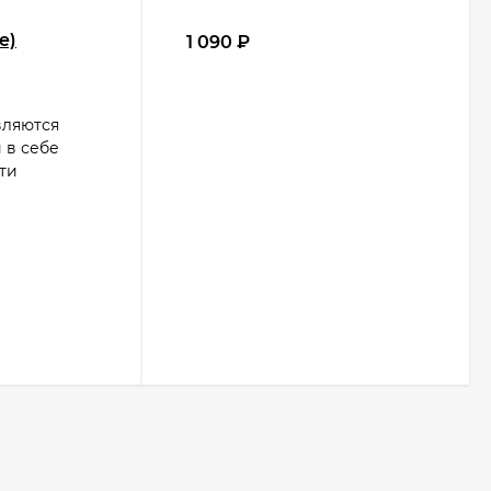
e)
1 090
₽
вляются
 в себе
ти