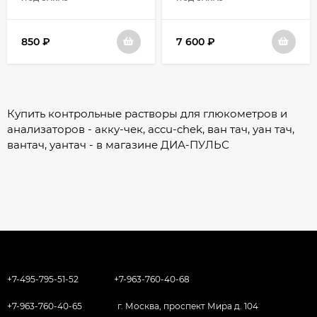
флакона
Холестерин
850
₽
7 600
₽
Купить контрольные растворы для глюкометров и
анализаторов - акку-чек, accu-chek, ван тач, уан тач,
вантач, уантач - в магазине ДИА-ПУЛЬС
+7-495-795-51-52
+7-963-760-40-68
+7-963-760-40-65
г. Москва, проспект Мира д. 104