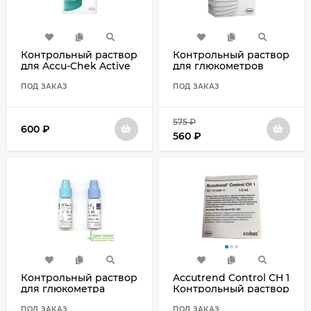
Контрольный раствор
Контрольный раствор
для Accu-Chek Active
для глюкометров
(Акку-Чек Актив)
Accu-Chek Performa
ПОД ЗАКАЗ
(Акку-Чек Перформа)
ПОД ЗАКАЗ
575
₽
600
₽
560
₽
Контрольный раствор
Accutrend Control CH 1
для глюкометра
Контрольный раствор
iCheck (АйЧек) 2
Аккутренд Контроль
ПОД ЗАКАЗ
ПОД ЗАКАЗ