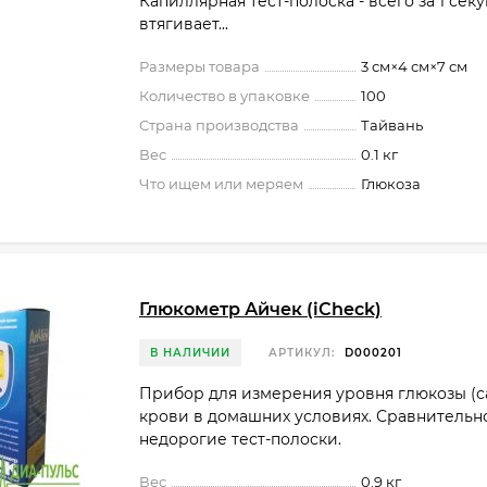
Капиллярная тест-полоска - всего за 1 сек
втягивает...
Размеры товара
3 см×4 см×7 см
Количество в упаковке
100
Страна производства
Тайвань
Вес
0.1 кг
Что ищем или меряем
Глюкоза
Глюкометр Айчек (iCheck)
В НАЛИЧИИ
АРТИКУЛ:
D000201
Прибор для измерения уровня глюкозы (са
крови в домашних условиях. Сравнительн
недорогие тест-полоски.
Вес
0.9 кг