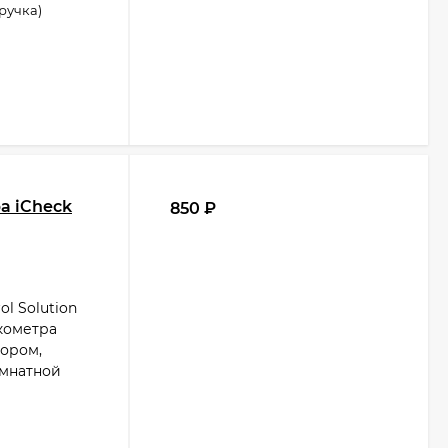
ручка)
а iCheck
850
₽
l Solution
кометра
вором,
омнатной