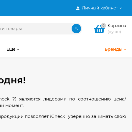
Личный кабинет
Корзина
0
(пусто)
Еще
Бренды
одня!
Check ?) являются лидерами по соотношению цена/
ый момент.
продукции позволяет iCheck уверенно занимать свою