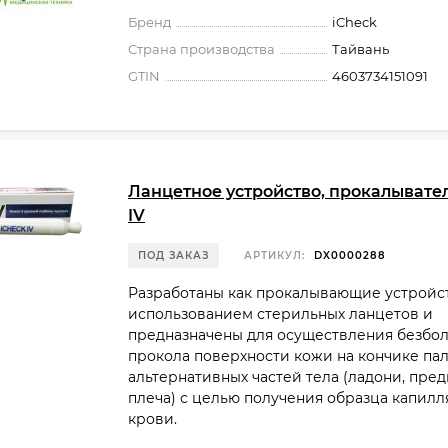
Бренд
iCheck
Страна производства
Тайвань
GTIN
4603734151091
Ланцетное устройство, прокалывате
IV
ПОД ЗАКАЗ
АРТИКУЛ:
DX0000288
Разработаны как прокалывающие устройст
использованием стерильных ланцетов и
предназначены для осуществления безбо
прокола поверхности кожи на кончике па
альтернативных частей тела (ладони, пред
плеча) с целью получения образца капил
крови.