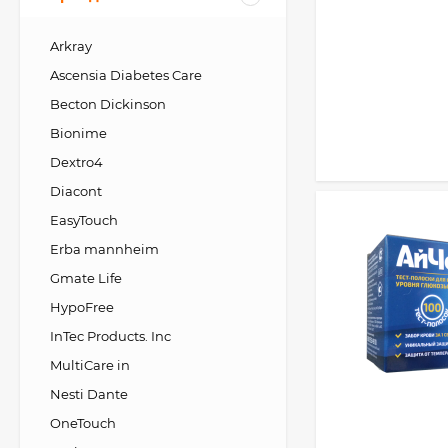
Arkray
Ascensia Diabetes Care
Becton Dickinson
Bionime
Dextro4
Diacont
EasyTouch
Erba mannheim
Gmate Life
HypoFree
InTec Products. Inc
MultiCare in
Nesti Dante
OneTouch