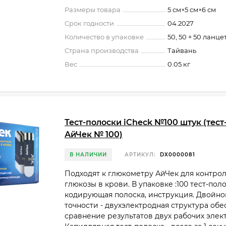
Размеры товара
5 см×5 см×6 см
Срок годности
04.2027
Количество в упаковке
50, 50 + 50 ланце
Страна производства
Тайвань
Вес
0.05 кг
Тест-полоски iCheck №100 штук (тест
АйЧек № 100)
В НАЛИЧИИ
АРТИКУЛ:
DX0000081
Подходят к глюкометру АйЧек для контро
глюкозы в крови. В упаковке :100 тест-поло
кодирующая полоска, инструкция. Двойно
точности - двухэлектродная структура об
сравнение результатов двух рабочих элек