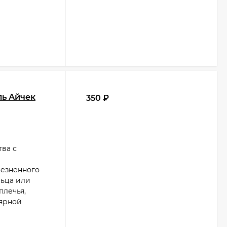
ль Айчек
350
₽
ва с
лезненного
льца или
плечья,
лярной