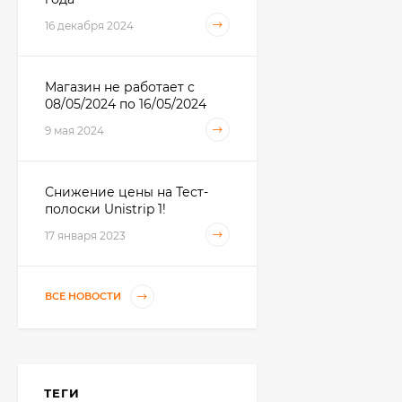
Тест-полоски iCheck (
16 декабря 2024
АйЧек ) № 50 с
ланцетами и без
720
₽
585
₽
Магазин не работает с
08/05/2024 по 16/05/2024
9 мая 2024
Тест-полоски
Accutrend Cholesterol
(Аккутренд
4 250
₽
Холестерин) №25
Снижение цены на Тест-
3 950
₽
полоски Unistrip 1!
17 января 2023
Тест на определение
беременности
ВСЕ НОВОСТИ
LADYTEST
18
₽
ТЕГИ