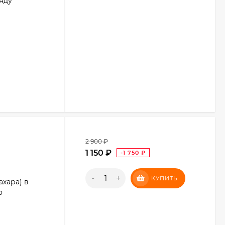
унду
2 900
₽
1 150
₽
-1 750
₽
-
+
КУПИТЬ
хара) в
о