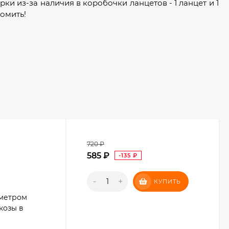
ки из-за наличия в коробочки ланцетов - 1 ланцет и 1
номить!
720
₽
585
₽
-135
₽
-
+
КУПИТЬ
ометром
козы в