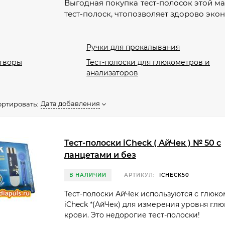
Выгодная покупка тест-полосок этой мар
тест-полоск, чтопозволяет здорово эко
Ручки для прокалывания
творы
Тест-полоски для глюкометров и
анализаторов
Дата добавления
ортировать:
Тест-полоски iCheck ( АйЧек ) № 50 с
ланцетами и без
В НАЛИЧИИ
АРТИКУЛ:
ICHECK50
Тест-полоски АйЧек используются с глюк
iCheck *(АйЧек) для измерения уровня глю
крови. Это недорогие тест-полоски!