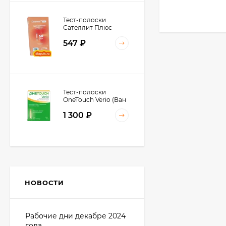
Тест-полоски
Сателлит Плюс
ПКГЭ-02.4 № 50
547
₽
Тест-полоски
OneTouch Verio (Ван
Тач Верио) № 50, №
1 300
₽
100 штук в упаковке
Тест-полоски
Сателлит Экспресс №
50
НОВОСТИ
560
₽
Рабочие дни декабре 2024
года