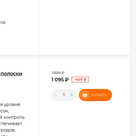
тов
1 500
₽
-полоски
1 095
₽
-405
₽
-
+
КУПИТЬ
ля уровня
сок,
й контроль
еспечивает
тродов;