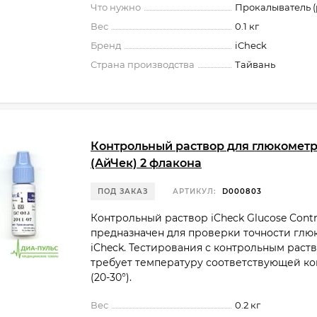
Что нужно
Прокалыватель (
Вес
0.1 кг
Бренд
iCheck
Страна производства
Тайвань
Контрольный раствор для глюкометр
(АйЧек) 2 флакона
ПОД ЗАКАЗ
АРТИКУЛ:
D000803
Контрольный раствор iCheck Glucose Contro
предназначен для проверки точности глю
iCheck. Тестирования с контрольным раст
требует температуру соответствующей к
(20-30°).
Вес
0.2 кг