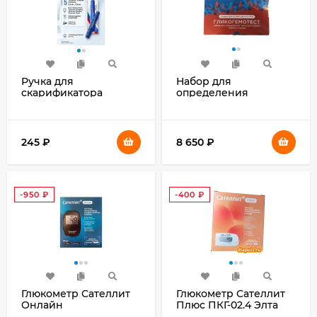
Ручка для
Набор для
скарификатора
определения
автоматическая
гликогемоглобина
Сателлит
(HbAlc) в крови
(ГЛИКОГЕМОТЕСТ)
245
₽
8 650
₽
-950
₽
-400
₽
Глюкометр Сателлит
Глюкометр Сателлит
Онлайн
Плюс ПКГ-02.4 Элта