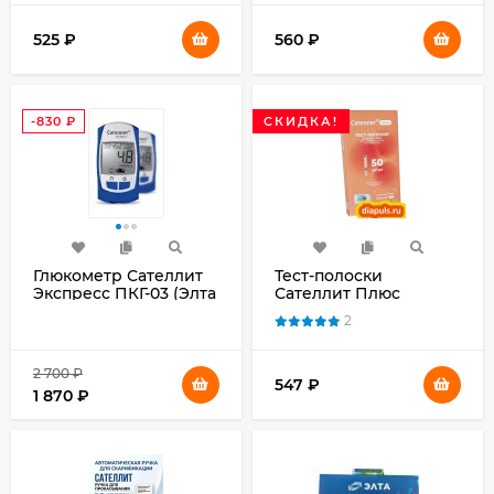
525
₽
560
₽
-830
₽
СКИДКА!
Глюкометр Сателлит
Тест-полоски
Экспресс ПКГ-03 (Элта
Сателлит Плюс
Сателлит)
ПКГЭ-02.4 № 50
2
2 700
₽
547
₽
1 870
₽