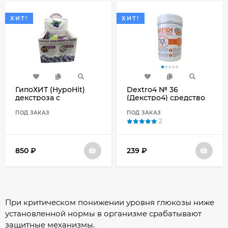
ХИТ!
ХИТ!
ГипоХИТ (HypoHit)
Dextro4 № 36
декстроза с
(Декстро4) средство
экстрактом черники
для купирования
(100 пакетиков)
ПОД ЗАКАЗ
гипогликемии с
ПОД ЗАКАЗ
2
разными вкусами:
классический,
малина, апельсин,
клубника, вишня.
850
₽
239
₽
При критическом понижении уровня глюкозы ниже
установленной нормы в организме срабатывают
защитные механизмы.