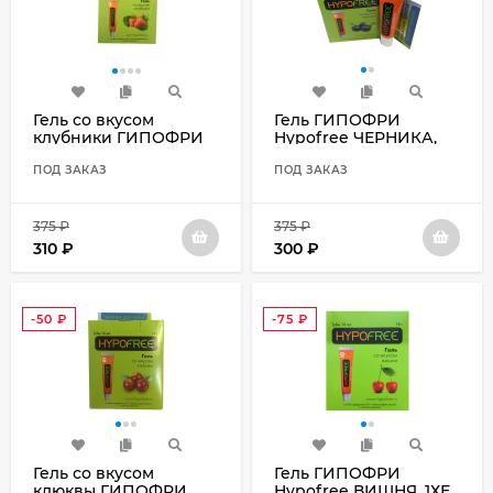
Гель со вкусом
Гель ГИПОФРИ
клубники ГИПОФРИ
Hypofree ЧЕРНИКА,
Hypofree, 1ХЕ в тубе, 10
1ХЕ в тубе, 10 шт.
шт.
ПОД ЗАКАЗ
ПОД ЗАКАЗ
375
₽
375
₽
310
₽
300
₽
-50
₽
-75
₽
Гель со вкусом
Гель ГИПОФРИ
клюквы ГИПОФРИ
Hypofree ВИШНЯ, 1ХЕ