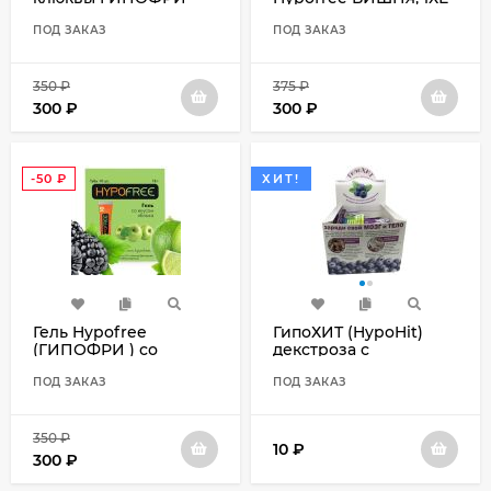
Hypofree, 1ХЕ в тубе, 10
в тубе, 10 шт.
шт.
ПОД ЗАКАЗ
ПОД ЗАКАЗ
350
₽
375
₽
300
₽
300
₽
-50
₽
ХИТ!
Гель Hypofree
ГипоХИТ (HypoHit)
(ГИПОФРИ ) со
декстроза с
вкусом ЯБЛОКО, 1ХЕ в
экстрактом черники 1
тубе, 10 шт.
ПОД ЗАКАЗ
табл
ПОД ЗАКАЗ
350
₽
10
₽
300
₽