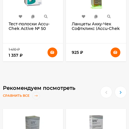
Тест-полоски Accu-
Ланцеты Акку-Чек
Chek Active № 50
Софткликс (Accu-Chek
(Акку-чек Актив № 50
Softclix) 25 или 200
)
штук в упаковке
1 410
₽
925
₽
1 357
₽
Рекомендуем посмотреть
СРАВНИТЬ ВСЕ