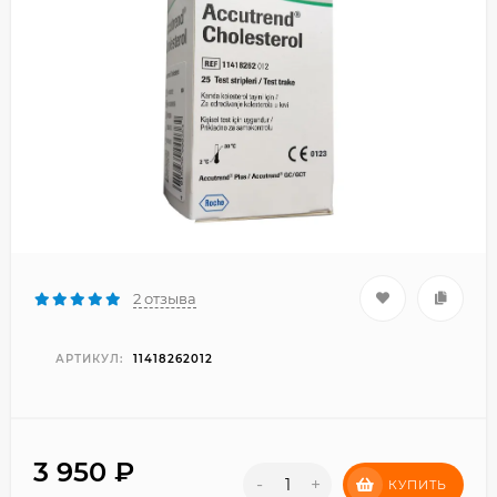
2 отзыва
АРТИКУЛ:
11418262012
3 950
₽
-
+
КУПИТЬ