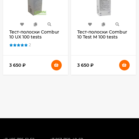
Тест-полоски Combur
Тест-полоски Combur
10 UX 100 tests
10 Test M 100 tests
(Комбур 10 UX), 10
(Комбур 10 Test M), 10
2
параметров, 100 шт/уп
параметров, 100 шт/уп
3 650
₽
3 650
₽