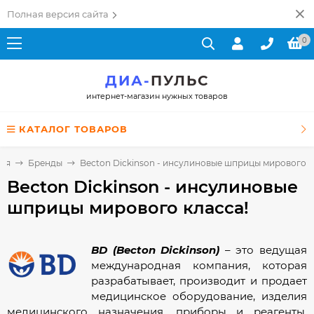
Полная версия сайта
0
ДИА-
ПУЛЬС
интернет-магазин нужных товаров
КАТАЛОГ ТОВАРОВ
ная
Бренды
Becton Dickinson - инсулиновые шприцы мирового к
Becton Dickinson - инсулиновые
шприцы мирового класса!
BD (Becton Dickinson)
– это ведущая
международная компания, которая
разрабатывает, производит и продает
медицинское оборудование, изделия
медицинского назначения, приборы и реагенты.