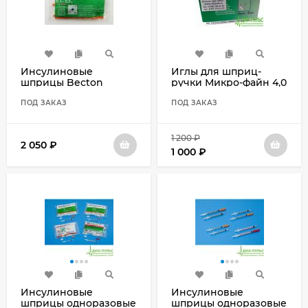
Инсулиновые
Иглы для шприц-
шприцы Becton
ручки Микро-файн 4,0
Dickinson Микро-
мм (micro-fine plus 4
Файн Плюс Деми (BD
ПОД ЗАКАЗ
мм) №100
ПОД ЗАКАЗ
Micro-Fine Plus Demi),
0.3мл/U-100 0,30 мм
(30G) х 8 мм, 100 шт.
1 200
₽
2 050
₽
1 000
₽
Инсулиновые
Инсулиновые
шприцы одноразовые
шприцы одноразовые