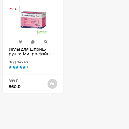
-39
₽
Иглы для шприц-
ручки Микро-файн
12,7мм (micro-fine™
plus 12,7 мм) №100
ПОД ЗАКАЗ
1
899
₽
860
₽