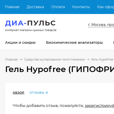
Главная
Доставка
Оплата
Контакты
Как офор
ДИА-
ПУЛЬС
г. Москва, пр
интернет-магазин нужных товаров
Акции и скидки
Биохимические анализаторы
Главная
Средства купирования гипогликемии
Гель Hypofree
Гель Hypofree (ГИПОФРИ 
ОБЗОР
ОТЗЫВЫ
0
Чтобы добавить отзыв, пожалуйста,
зарегистрируй