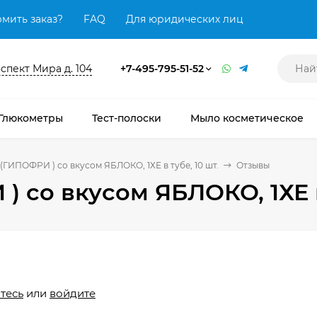
мить заказ?
FAQ
Для юридических лиц
оспект Мира д. 104
+7-495-795-51-52
Глюкометры
Тест-полоски
Мыло косметическое
 (ГИПОФРИ ) со вкусом ЯБЛОКО, 1ХЕ в тубе, 10 шт.
Отзывы
) со вкусом ЯБЛОКО, 1ХЕ в
тесь
или
войдите