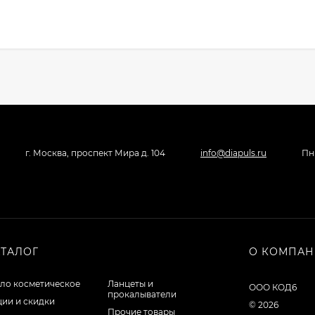
г. Москва, проспект Мира д. 104
info@diapuls.ru
Пн 
АТАЛОГ
О КОМПА
ло косметическое
Ланцеты и
ООО КОД6
прокалыватели
ции и скидки
© 2026
Прочие товары