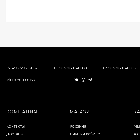
+7-495-795-51-52
+7-963-760-40-68
+7-963-760-40-65
Мы в соц.сетях
КОМПАНИЯ
МАГАЗИН
К
Контакты
Корзина
Мы
Доставка
Личный кабинет
Ак