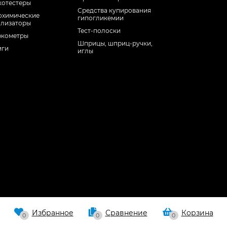
котестеры
Средства купирования
охимические
гипогликемии
ализаторы
Тест-полоски
юкометры
Шприцы, шприц-ручки,
иги
иглы
Избранное
Сравнение
Корзина
0
0
0