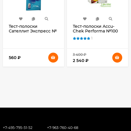
Тест-полоски
Тест-полоски Accu-
Сателлит Экспресс №
Chek Performa №100
50
(Акку-Чек Перформа)
1
3 400
₽
560
₽
2 540
₽
+7-495-795-51-52
+7-963-760-40-68