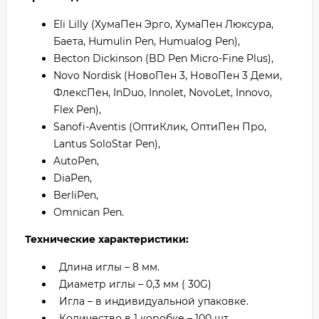
Eli Lilly (ХумаПен Эрго, ХумаПен Люксура,
Баета, Humulin Pen, Humualog Pen),
Becton Dickinson (BD Pen Micro-Fine Plus),
Novo Nordisk (НовоПен 3, НовоПен 3 Деми,
ФлексПен, InDuo, Innolet, NovoLet, Innovo,
Flex Pen),
Sanofi-Aventis (ОптиКлик, ОптиПен Про,
Lantus SoloStar Pen),
AutoPen,
DiaPen,
BerliPen,
Omnican Pen.
Технические характеристики:
Длина иглы – 8 мм.
Диаметр иглы – 0,3 мм ( 30G)
Игла – в индивидуальной упаковке.
Количество в 1 коробке – 100 шт.