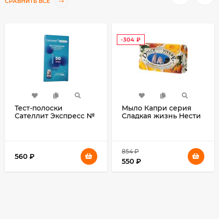
СРАВНИТЬ ВСЕ
-304
₽
Тест-полоски
Мыло Капри серия
Сателлит Экспресс №
Сладкая жизнь Нести
50
Данте, DOLCE VIVERE
CAPRI Soap Nesti
Dante, 250 гр.
854
₽
560
₽
550
₽