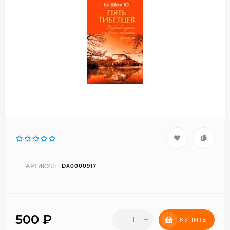
АРТИКУЛ:
DX0000917
500
₽
-
+
КУПИТЬ