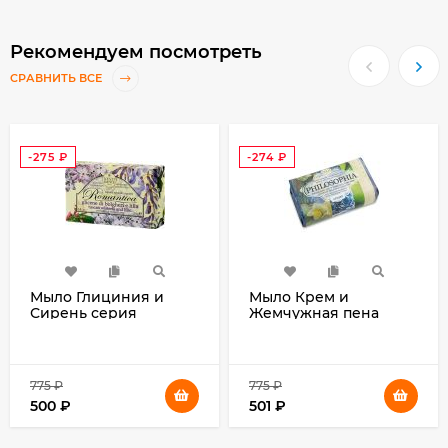
Рекомендуем посмотреть
СРАВНИТЬ ВСЕ
-275
₽
-274
₽
Мыло Глициния и
Мыло Крем и
Сирень серия
Жемчужная пена
Романтика Нести
серия Философия
Данте, ROMANTICA
Нести Данте,
Glicine di bolgheri e
PHILOSOPHIA Cream
lilla tuscan westeria
and pearls Soap Nesti
775
₽
775
₽
and lilac Soap Nesti
Dante, 250 гр.
500
₽
501
₽
Dante, 250 гр.