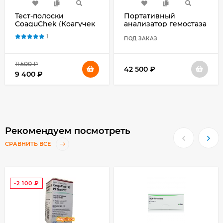
Тест-полоски
Портативный
CoaguChek (Коагучек
анализатор гемостаза
XS 24) XS PT Test PST
CoaguChek XS
1
№24 для
(Коагучек ИксЭс)
ПОД ЗАКАЗ
самоконтроля
протромбинового
времени
11 500
₽
42 500
₽
9 400
₽
Рекомендуем посмотреть
СРАВНИТЬ ВСЕ
-2 100
₽