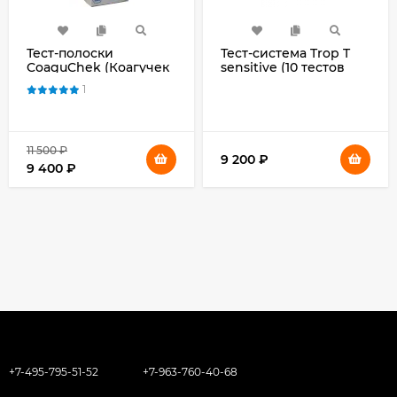
Тест-полоски
Тест-система Trop T
CoaguChek (Коагучек
sensitive (10 тестов
XS 24) XS PT Test PST
без шприц-пипеток)
1
№24 для
для определения
самоконтроля
тропонина Т (Troponin
протромбинового
T)
времени
11 500
₽
9 200
₽
9 400
₽
+7-495-795-51-52
+7-963-760-40-68