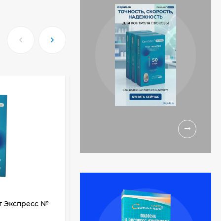
т Экспресс №
Тест-полоски Ури-pH для
определения кислотности мочи