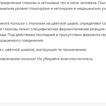
ределения глюкозы и кетоновых тел в моче человека. Они
-анализа уровня глюкозурии и кетонурии в медицинских у
мента полоски с эталоном на цветной шкале, определяют 
ния глюкозы лежит специфическая ферментативная реакция
ода. Под действием последней в присутствии фермента п
крашенного соединения.
а с цветной шкалой, инструкция по применению.
извлечения полоски! Не убирайте влагопоглотитель.