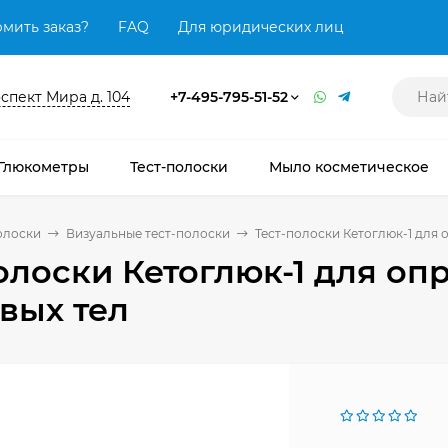
мить заказ?
FAQ
Для юридических лиц
оспект Мира д. 104
+7-495-795-51-52
Глюкометры
Тест-полоски
Мыло косметическое
олоски
Визуальные тест-полоски
Тест-полоски Кетоглюк-1 для 
олоски Кетоглюк-1 для оп
вых тел