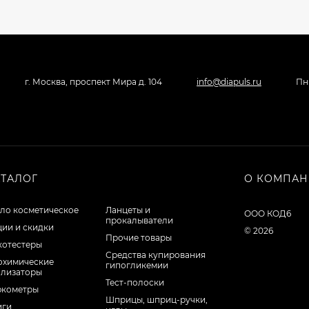
г. Москва, проспект Мира д. 104
info@diapuls.ru
Пн 
АТАЛОГ
О КОМПА
ло косметическое
Ланцеты и
ООО КОД6
прокалыватели
ции и скидки
© 2026
Прочие товары
котестеры
Средства купирования
охимические
гипогликемии
ализаторы
Тест-полоски
юкометры
Шприцы, шприц-ручки,
иги