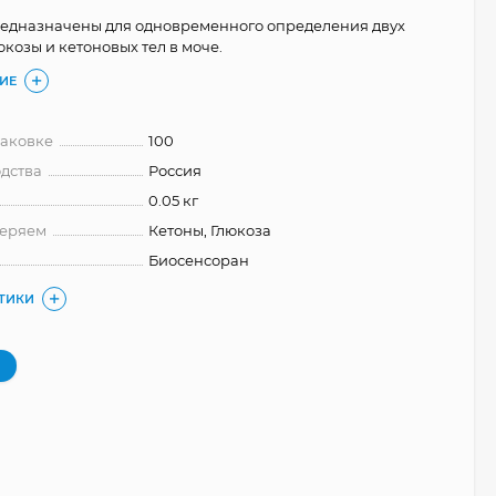
редназначены для одновременного определения двух
козы и кетоновых тел в моче.
ИЕ
паковке
100
дства
Россия
0.05 кг
меряем
Кетоны, Глюкоза
Биосенсоран
СТИКИ