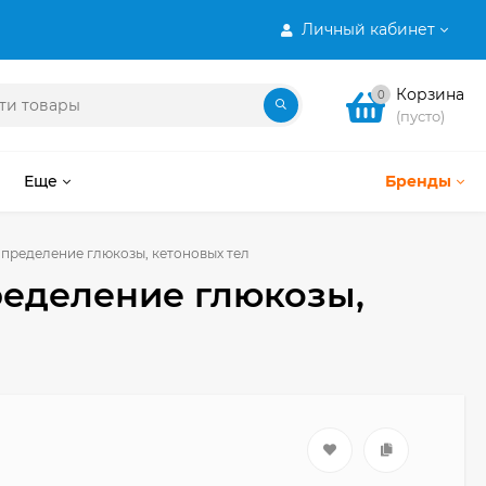
Личный кабинет
Корзина
0
(пусто)
Еще
Бренды
определение глюкозы, кетоновых тел
ределение глюкозы,