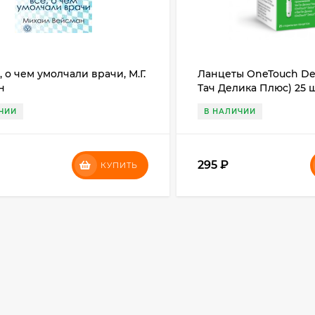
е, о чем умолчали врачи, М.Г.
Ланцеты OneTouch Del
н
Тач Делика Плюс) 25 ш
ЧИИ
В НАЛИЧИИ
295
₽
КУПИТЬ