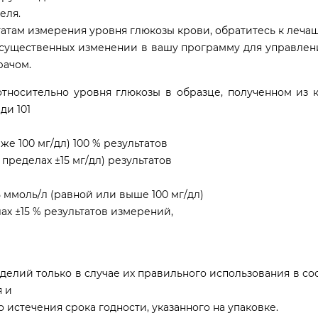
еля.
татам измерения уровня глюкозы крови, обратитесь к леча
 существенных изменении в вашу программу для управлен
рачом.
тносительно уровня глюкозы в образце, полученном из 
ди 101
е 100 мг/дл) 100 % результатов
пределах ±15 мг/дл) результатов
 ммоль/л (равной или выше 100 мг/дл)
ах ±15 % результатов измерений,
делий только в случае их правильного использования в со
я и
 истечения срока годности, указанного на упаковке.