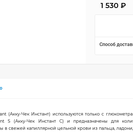
1 530
₽
Способ достав
0
tant (Акку-Чек Инстант) используются только с глюкометр
ant S (Акку-Чек Инстант С) и предназначены для коли
ы в свежей капиллярной цельной крови из пальца, ладони