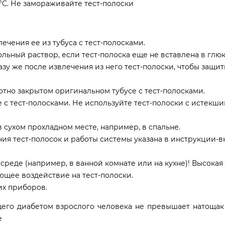
 °C. Не замораживайте тест-полоски
ечения ее из тубуса с тест-полосками.
ольный раствор, если тест-полоска еще не вставлена в глю
зу же после извлечения из него тест-полоски, чтобы защити
отно закрытом оригинальном тубусе с тест-полосками.
е с тест-полосками. Не используйте тест-полоски с истекш
в сухом прохладном месте, например, в спальне.
ия тест-полосок и работы системы указана в инструкции-
среде (например, в ванной комнате или на кухне)! Высокая
щее воздействие на тест-полоски.
их приборов.
го диабетом взрослого человека не превышает натощак 
е