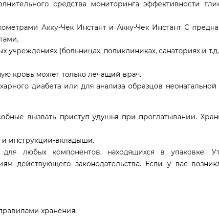
олнительного средства мониторинга эффективности гли
юкометрами Акку-Чек Инстант и Акку-Чек Инстант С предн
тами,
 учреждениях (больницах, поликлиниках, санаториях и т.д.
ную кровь может только лечащий врач.
ахарного диабета или для анализа образцов неонатально
обные вызвать приступ удушья при проглатывании. Храни
к и инструкции-вкладыши.
 для любых компонентов, находящихся в упаковке. У
иям действующего законодательства. Если у вас возник
 правилами хранения.