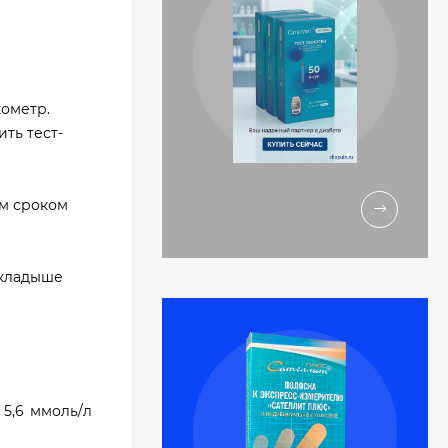
кометр.
ть тест-
им сроком
вкладыше
5,6 ммоль/л