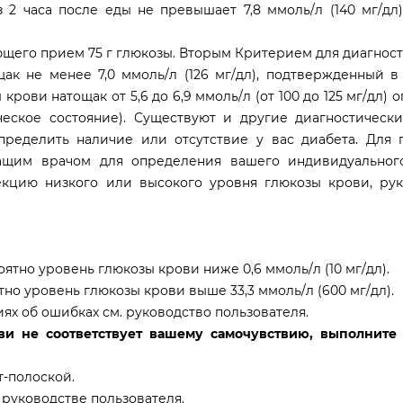
 2 часа после еды не превышает 7,8 ммоль/л (140 мг/дл)
ющего прием 75 г глюкозы. Вторым Критерием для диагнос
к не менее 7,0 ммоль/л (126 мг/дл), подтвержденный в 
рови натощак от 5,6 до 6,9 ммоль/л (от 100 до 125 мг/дл) 
еское состояние). Существуют и другие диагностическ
пределить наличие или отсутствие у вас диабета. Для 
чащим врачом для определения вашего индивидуальног
кцию низкого или высокого уровня глюкозы крови, рук
ятно уровень глюкозы крови ниже 0,6 ммоль/л (10 мг/дл).
тно уровень глюкозы крови выше 33,3 ммоль/л (600 мг/дл).
х об ошибках см. руководство пользователя.
ви не соответствует вашему самочувствию, выполнит
т-полоской.
 руководстве пользователя.