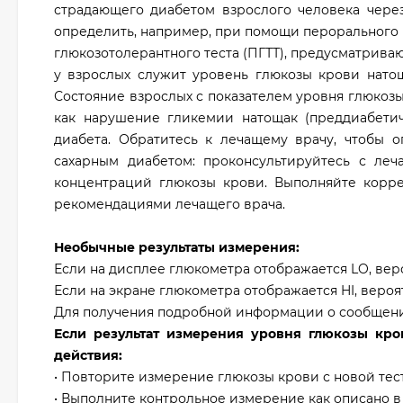
страдающего диабетом взрослого человека через
определить, например, при помощи перорального
глюкозотолерантного теста (ПГТТ), предусматрива
у взрослых служит уровень глюкозы крови натоща
Состояние взрослых с показателем уровня глюкозы к
как нарушение гликемии натощак (преддиабетич
диабета. Обратитесь к лечащему врачу, чтобы о
сахарным диабетом: проконсультируйтесь с ле
концентраций глюкозы крови. Выполняйте корре
рекомендациями лечащего врача.
Необычные результаты измерения:
Если на дисплее глюкометра отображается LO, веро
Если на экране глюкометра отображается HI, вероя
Для получения подробной информации о сообщения
Если результат измерения уровня глюкозы кро
действия:
• Повторите измерение глюкозы крови с новой тес
• Выполните контрольное измерение как описано в