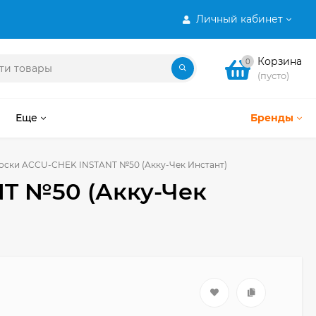
Личный кабинет
Корзина
0
(пусто)
Еще
Бренды
лоски ACCU-CHEK INSTANT №50 (Акку-Чек Инстант)
NT №50 (Акку-Чек