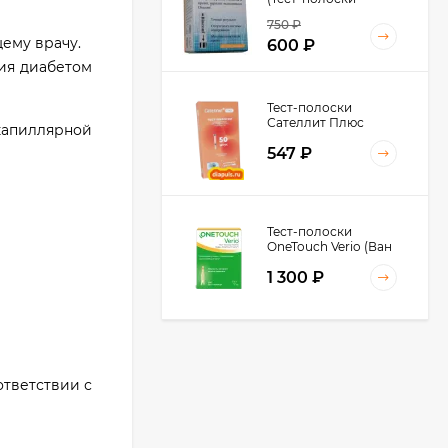
Диаконт) №50
750
₽
щему врачу.
600
₽
ия диабетом
Тест-полоски
Сателлит Плюс
капиллярной
ПКГЭ-02.4 № 50
547
₽
Тест-полоски
OneTouch Verio (Ван
Тач Верио) № 50, №
1 300
₽
100 штук в упаковке
Тест-полоски
Сателлит Экспресс №
ответствии с
50
560
₽