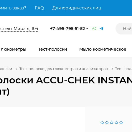
мить заказ?
FAQ
Для юридических лиц
оспект Мира д. 104
+7-495-795-51-52
Глюкометры
Тест-полоски
Мыло косметическое
олоски
Тест-полоски для глюкометров и анализаторов
Тест-по
олоски ACCU-CHEK INSTA
т)