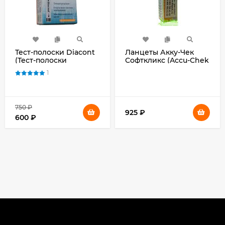
Тест-полоски Diacont
Ланцеты Акку-Чек
(Тест-полоски
Софткликс (Accu-Chek
Диаконт) №50
Softclix) 25 или 200
1
штук в упаковке
750
₽
925
₽
600
₽