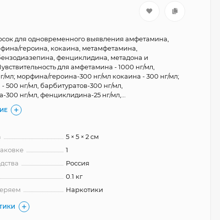
осок для одновременного выявления амфетамина,
фина/героина, кокаина, метамфетамина,
бензодиазепина, фенциклидина, метадона и
Чувствительность для амфетамина - 1000 нг/мл,
/мл; морфина/героина-300 нг/мл кокаина - 300 нг/мл;
 500 нг/мл, барбитуратов-300 нг/мл,
300 нг/мл, фенциклидина-25 нг/мл,...
ИЕ
а
5 × 5 × 2 см
паковке
1
дства
Россия
0.1 кг
меряем
Наркотики
СТИКИ