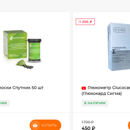
-1 250
₽
лоски Спутник 50 шт
Глюкометр Glucoca
(Глюкокард Сигма)
ЧИИ
В НАЛИЧИИ
1 700
₽
КУПИТЬ
450
₽