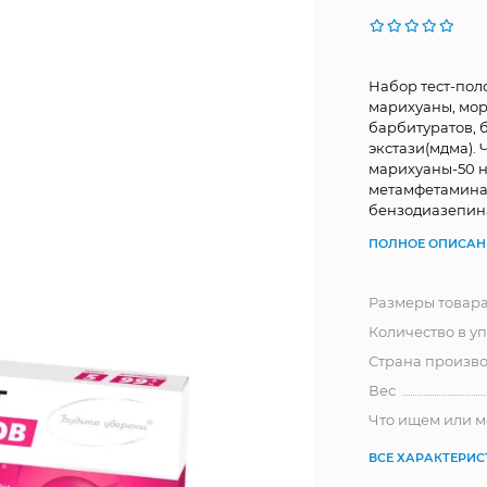
Набор тест-пол
марихуаны, мор
барбитуратов, 
экстази(мдма). 
марихуаны-50 нг
метамфетамина -
бензодиазепина-
ПОЛНОЕ ОПИСАН
Размеры товар
Количество в у
Страна произво
Вес
Что ищем или 
ВСЕ ХАРАКТЕРИ