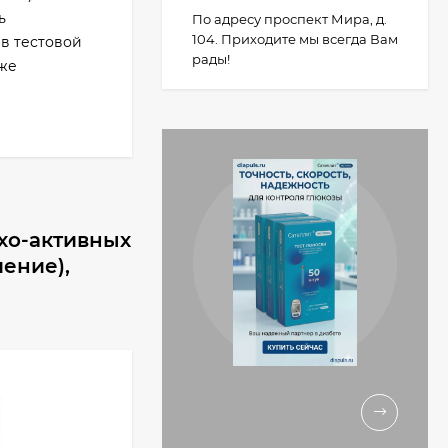
ь
По адресу проспект Мира, д.
104. Приходите мы всегда Вам
в тестовой
рады!
иже
хо-активных
ение),