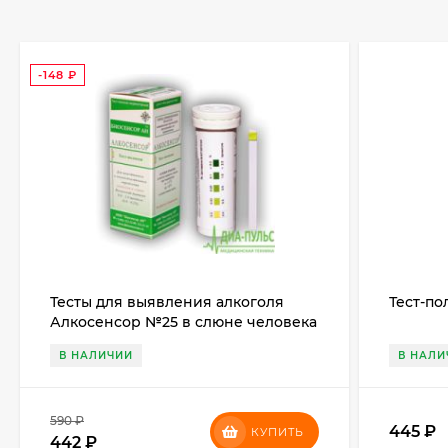
-148
₽
Тесты для выявления алкоголя
Тест-по
Алкосенсор №25 в слюне человека
В НАЛИЧИИ
В НАЛИ
590
₽
445
₽
КУПИТЬ
442
₽