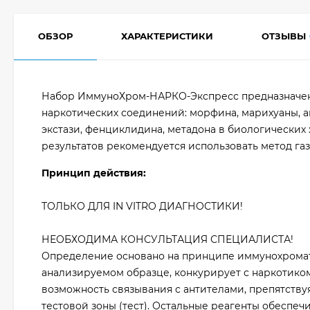
ОБЗОР
ХАРАКТЕРИСТИКИ
ОТЗЫВЫ
Набор ИммуноХром-НАРКО-Экспресс предназначен д
наркотических соединений: морфина, марихуаны, а
экстази, фенциклидина, метадона в биологически
результатов рекомендуется использовать метод га
Принцип действия:
ТОЛЬКО ДЛЯ IN VITRO ДИАГНОСТИКИ!
НЕОБХОДИМА КОНСУЛЬТАЦИЯ СПЕЦИАЛИСТА!
Определение основано на принципе иммунохромато
анализируемом образце, конкурирует с наркотико
возможность связывания с антителами, препятств
тестовой зоны (тест). Остальные реагенты обеспе