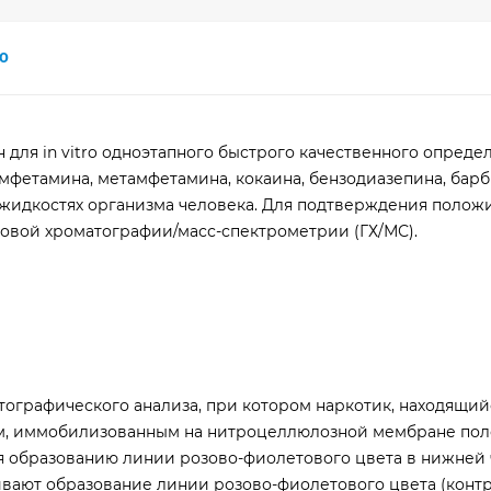
0
ля in vitro одноэтапного быстрого качественного опреде
мфетамина, метамфетамина, кокаина, бензодиазепина, барб
х жидкостях организма человека. Для подтверждения полож
зовой хроматографии/масс-спектрометрии (ГХ/МС).
графического анализа, при котором наркотик, находящий
м, иммобилизованным на нитроцеллюлозной мембране поло
уя образованию линии розово-фиолетового цвета в нижней 
чивают образование линии розово-фиолетового цвета (контр