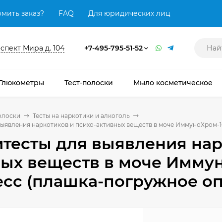
мить заказ?
FAQ
Для юридических лиц
оспект Мира д. 104
+7-495-795-51-52
Глюкометры
Тест-полоски
Мыло косметическое
олоски
Тесты на наркотики и алкоголь
выявления наркотиков и психо-активных веществ в моче ИммуноХром
тесты для выявления нар
ных веществ в моче Имму
есс (плашка-погружное о