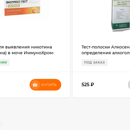
для выявления никотина
Тест-полоски Алкосен
ина) в моче ИммуноХром-
определения алкогол
Н-Экспресс
ЧИИ
ПОД ЗАКАЗ
525
₽
КУПИТЬ