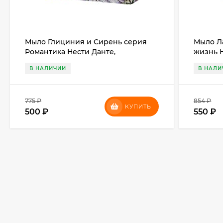
Мыло Глициния и Сирень серия
Мыло Л
Романтика Нести Данте,
жизнь 
ROMANTICA Glicine di bolgheri e lilla
LAGO DI
В НАЛИЧИИ
В НАЛИ
tuscan westeria and lilac Soap Nesti
250 гр.
Dante, 250 гр.
775
₽
854
₽
КУПИТЬ
500
₽
550
₽