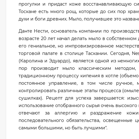
прогулки и придаст коже восстанавливающую си
Тоскане есть много рощ, которые до сих пор хран
духи и боги древних. Мыло, получившее это назван
Данте Нести, основатель компании по производств
возрасте 20 лет начал делать мыло в собственном 
его гениальное, но импровизированное мастерст
торговой палате в столице Таскании. Сегодня, N
(Каролина и Эдуардо), является одной из немноги
пор производит мыло классическим методом, 
традиционному процессу кипения в котле (объемом 
постоянное управление, в том числе ручное,
контролировать различные этапы процесса (омылен
сушилках). Рецепт для успеха завершается: изы
использование отобранного сырья очень высокого 
отвечают за аллергию и раздражение кожи,
последовательного обязательства, освещенные ц
самыми большими, но быть лучшими".