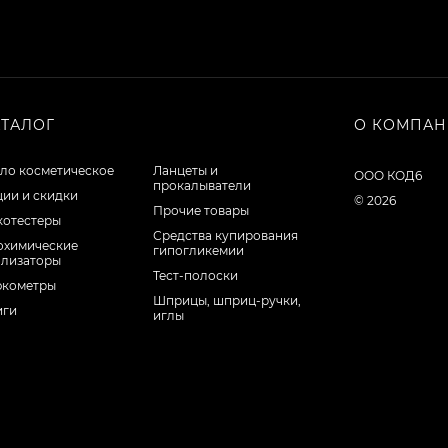
АТАЛОГ
О КОМПА
ло косметическое
Ланцеты и
ООО КОД6
прокалыватели
ции и скидки
© 2026
Прочие товары
котестеры
Средства купирования
охимические
гипогликемии
ализаторы
Тест-полоски
юкометры
Шприцы, шприц-ручки,
иги
иглы