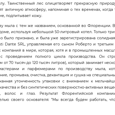
лу. Таинственный лес олицетворяет прекрасную природу
ят античную атмосферу, напоминая о тех временах, когда
ие, подпитывает кожу.
у мыла с тем же названием, основанной во Флоренции. В 
доме, используя небольшой 50-литровый котел. Только три 
во было признано, и была уже зарегистрирована солидная
esti Dante SRL, управляемая его сыном Роберто и третьи
х компаний в мире, которая, хотя и в промышленных масшт
с проведением полного цикла производства. Он стр
от 70 тысяч до 120 тысяч литров), который занимает неск
 мастерами и парфюмерами по производству мыла, ко
ие, промывка, очистка, декантация и сушка на специальн
сканная утонченность упаковки с вниманием к мельчайш
качества и без синтетических поверхностно-активных веще
 волос и глаз. Результат Флорентийской компани
елью своего основателя: "Мы всегда будем работать, чт