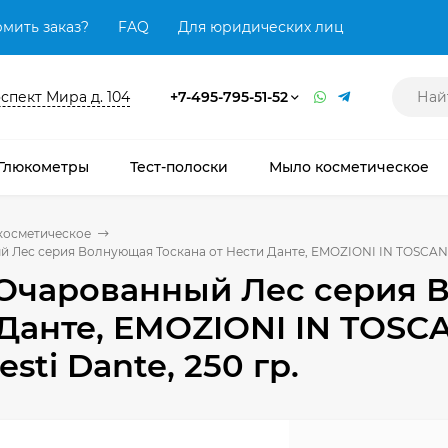
мить заказ?
FAQ
Для юридических лиц
оспект Мира д. 104
+7-495-795-51-52
Глюкометры
Тест-полоски
Мыло косметическое
косметическое
Лес серия Волнующая Тоскана от Нести Данте, EMOZIONI IN TOSCANA En
Очарованный Лес серия В
Данте, EMOZIONI IN TOSCA
sti Dante, 250 гр.