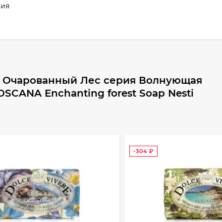
лия
о Очарованный Лес серия Волнующая
OSCANA Enchanting forest Soap Nesti
-304
₽