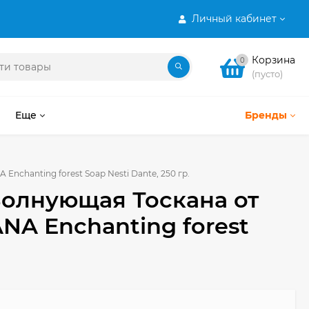
Личный кабинет
Корзина
0
(пусто)
Еще
Бренды
chanting forest Soap Nesti Dante, 250 гр.
олнующая Тоскана от
NA Enchanting forest