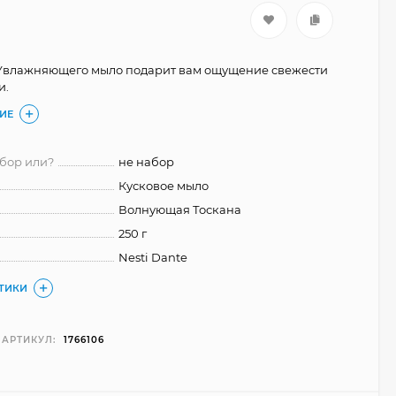
- Увлажняющего мыло подарит вам ощущение свежести
и.
ИЕ
бор или?
не набор
Кусковое мыло
Волнующая Тоскана
250 г
Nesti Dante
СТИКИ
АРТИКУЛ:
1766106