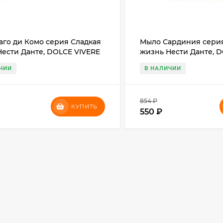
аго ди Комо серия Сладкая
Мыло Сардиния серия
Нести Данте, DOLCE VIVERE
жизнь Нести Данте, 
 COMO Soap Nesti Dante,
SARDEGNA Soap Nesti D
ЧИИ
В НАЛИЧИИ
854
₽
КУПИТЬ
550
₽