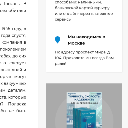
способами: наличными,
 Тосканы. В
банковской картой курьеру
 там обитали
или онлайн через платежные
сервисы
1945 году, в
года спустя,
Мы находимся в
 компания в
Москве
м поколением
По адресу проспект Мира, д.
абах, до сих
104. Приходите мы всегда Вам
ого следует
рады!
олько дней и
торые могут
ых вакуумных
им деталям,
ств, которые
и? Полвека
обы не быть