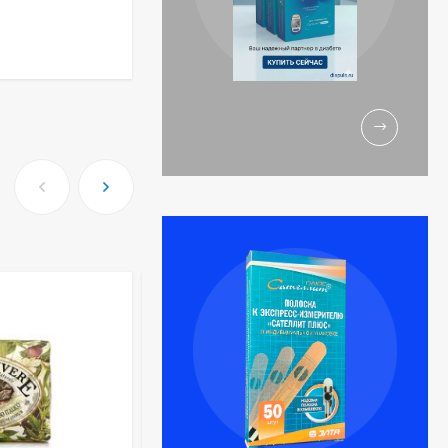
-234
₽
Тест-полоски
Combur 10 UX 100