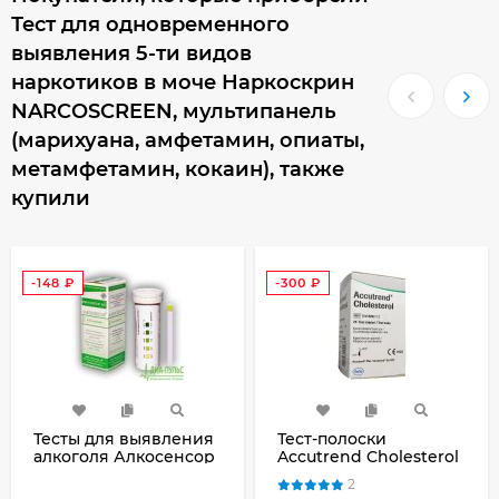
Тест для одновременного
выявления 5-ти видов
наркотиков в моче Наркоскрин
NARCOSCREEN, мультипанель
(марихуана, амфетамин, опиаты,
метамфетамин, кокаин), также
купили
-148
₽
-300
₽
Тесты для выявления
Тест-полоски
алкоголя Алкосенсор
Accutrend Cholesterol
№25 в слюне
(Аккутренд
2
человека
Холестерин) №25