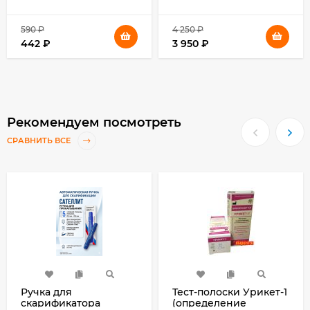
590
₽
4 250
₽
442
₽
3 950
₽
Рекомендуем посмотреть
СРАВНИТЬ ВСЕ
Ручка для
Тест-полоски Урикет-1
скарификатора
(определение