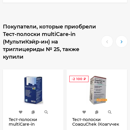
Покупатели, которые приобрели
Тест-полоски multiCare-in
(МультиКэйр-ин) на
триглицериды № 25, также
купили
-2 100
₽
Тест-полоски
Тест-полоски
multiCare-in
CoaguChek (Коагучек
(МультиКэйр-ин) на
XS 24) XS PT Test PST