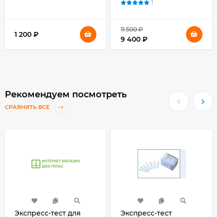
1
глюкозу № 50
№24 для
самоконтроля
протромбинового
времени
11 500
₽
1 200
₽
9 400
₽
Рекомендуем посмотреть
СРАВНИТЬ ВСЕ
Экспресс-тест для
Экспресс-тест