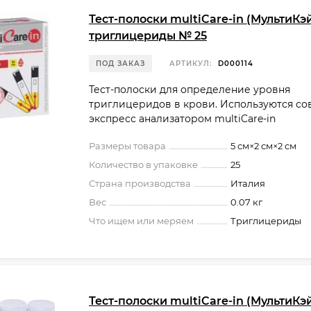
Тест-полоски multiCare-in (МультиКэ
триглицериды № 25
ПОД ЗАКАЗ
АРТИКУЛ:
D000114
Тест-полоски для определение уровня
триглицеридов в крови. Используются со
экспресс анализатором multiCare-in
Размеры товара
5 см×2 см×2 см
Количество в упаковке
25
Страна производства
Италия
Вес
0.07 кг
Что ищем или меряем
Триглицериды
Тест-полоски multiCare-in (МультиКэ