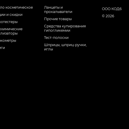
ло косметическое
Ланцеты и
ООО КОД6
прокалыватели
ции и скидки
© 2026
Прочие товары
котестеры
Средства купирования
охимические
гипогликемии
ализаторы
Тест-полоски
юкометры
Шприцы, шприц-ручки,
иги
иглы