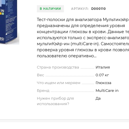
В НАЛИЧИИ
АРТИКУЛ:
D000110
Тест-полоски для анализатора Мультикэйр
предназначены для определения уровня
концентрации глюкозы в крови. Данные т
используются только с экспресс-анализат
мультиКэйр-ин (multiCare-in). Самостоятел
проверка уровня глюкозы в крови позвол
пользователю оперативно...
Страна производства
Италия
Вес
0.07 кг
Что ищем или меряем
Глюкоза
Бренд
MultiCare in
Нужен прибор для
Да
использования?