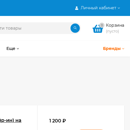
Личный кабинет
Корзина
0
(пусто)
Еще
Бренды
йр-ин) на
1 200
₽