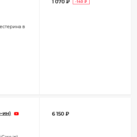
1 070
₽
-140
₽
естерина в
-ин)
6 150
₽