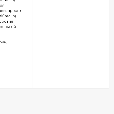
Care in)
ния
ви, просто
Care in) -
 уровня
 цельной
рин,