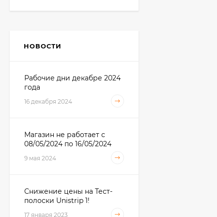
Тест-полоски
Сателлит Экспресс №
50
НОВОСТИ
560
₽
Рабочие дни декабре 2024
года
Тест-полоски iCheck (
АйЧек ) № 50 с
16 декабря 2024
ланцетами и без
720
₽
585
₽
Магазин не работает с
08/05/2024 по 16/05/2024
Тест-полоски
Accutrend Cholesterol
9 мая 2024
(Аккутренд
4 250
₽
Холестерин) №25
3 950
₽
Снижение цены на Тест-
полоски Unistrip 1!
Тест на определение
17 января 2023
беременности