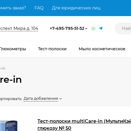
мить заказ?
FAQ
Для юридических лиц
оспект Мира д. 104
+7-495-795-51-52
Глюкометры
Тест-полоски
Мыло косметическое
-in
re-in
Дата добавления
ортировать:
Тест-полоски multiCare-in (МультиКэ
глюкозу № 50