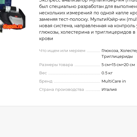
Экспресс анализатор MультиКэйр-ин (multi
был специально разработан для выполне
нескольких измерений по одной капле кро
заменяя тест-полоску. MультиКэйр-ин (multi
новая система, направленная на контроль
глюкозы, холестерина и триглицеридов в
крови
Что ищем или меряем
Глюкоза, Холесте
Триглицериды
Размеры товара
5 см×15 см×20 см
Вес
0.5 кг
Бренд
MultiCare in
Страна производства
Италия