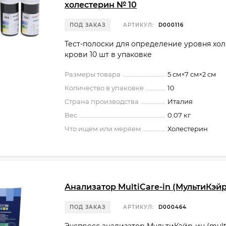
холестерин № 10
ПОД ЗАКАЗ
АРТИКУЛ:
D000116
Тест-полоски для определение уровня хол
крови 10 шт в упаковке
Размеры товара
5 см×7 см×2 см
Количество в упаковке
10
Страна производства
Италия
Вес
0.07 кг
Что ищем или меряем
Холестерин
Анализатор MultiCare-in (МультиКэйр
ПОД ЗАКАЗ
АРТИКУЛ:
D000464