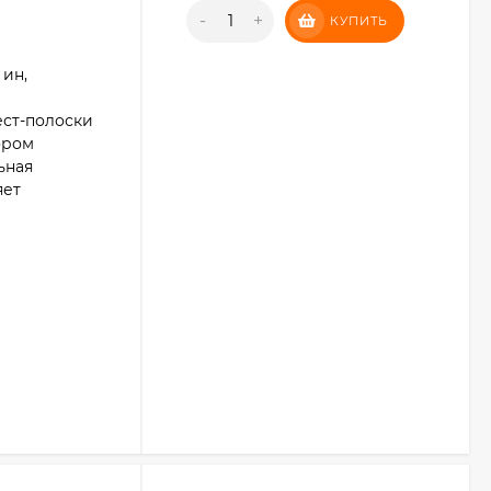
-
+
КУПИТЬ
 ин,
ест-полоски
ором
ьная
яет