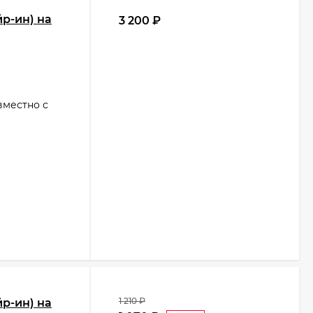
йр-ин) на
3 200
₽
вместно с
1 210
₽
йр-ин) на