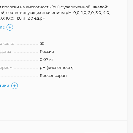
т полоски на кислотность (pH) с увеличенной шкалой:
й, соответствующих значениям pH: 0,0; 1,0; 2,0; 3,0; 4,0;
 9,0; 10;0; 11;0 и 12,0 ед.pH
ИЕ
паковке
50
дства
Россия
0.07 кг
меряем
рН (кислотность)
Биосенсоран
СТИКИ