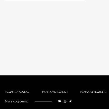
+7-495-795-51-52
+7-963-760-40-68
+7-963-760-40-65
Мы в соц.сетях