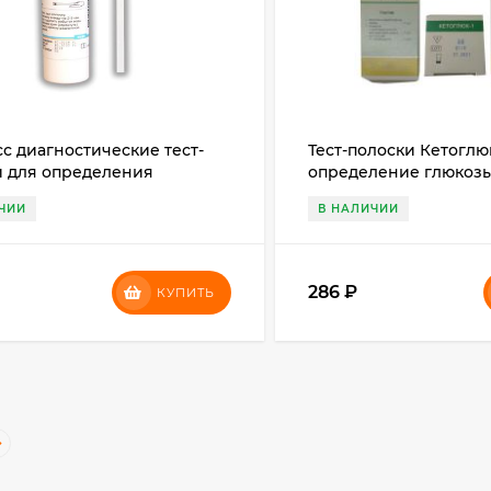
с диагностические тест-
Тест-полоски Кетоглюк
и для определения
определение глюкозы
ости (рН) воды Биосенсор-
тел
ЧИИ
В НАЛИЧИИ
 (питьевой, аквариумной,
в и др.)
286
₽
КУПИТЬ