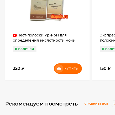
Тест-полоски Ури-pH для
Экспрес
определения кислотности мочи
полоск
№50, №100
кислотн
В НАЛИЧИИ
В НАЛИ
Аква-рН
водоемо
220
₽
150
₽
КУПИТЬ
Рекомендуем посмотреть
СРАВНИТЬ ВСЕ