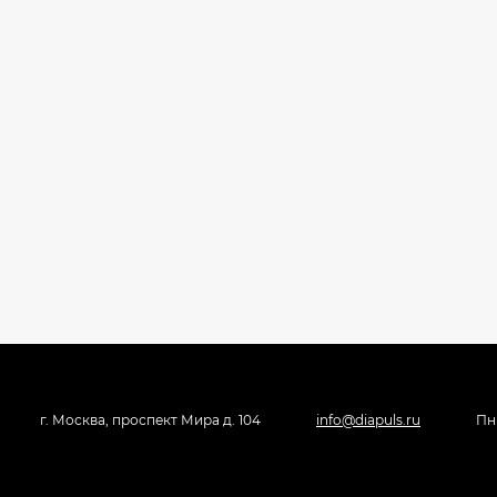
г. Москва, проспект Мира д. 104
info@diapuls.ru
Пн 