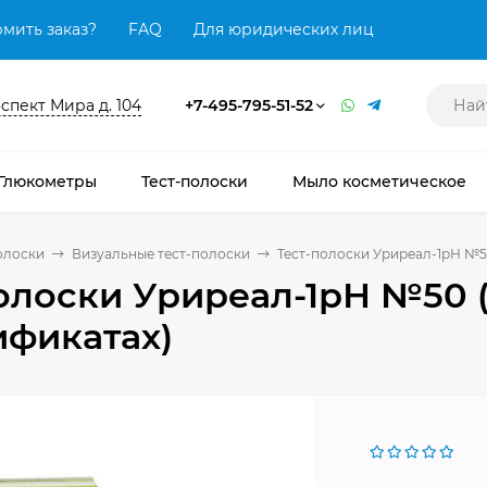
мить заказ?
FAQ
Для юридических лиц
оспект Мира д. 104
+7-495-795-51-52
Глюкометры
Тест-полоски
Мыло косметическое
олоски
Визуальные тест-полоски
Тест-полоски Уриреал-1рН №50
олоски Уриреал-1рН №50 (
ификатах)