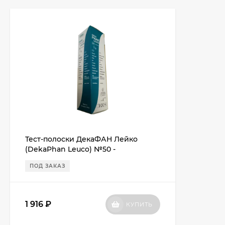
Тест-полоски ДекаФАН Лейко
(DekaPhan Leuco) №50 -
✔лейкоциты, ✔нитриты, ✔кровь,
ПОД ЗАКАЗ
✔кетоны, ✔глюкоза, ✔белок, ✔рН,
✔билирубин, ✔уробилиноген и
✔удельный вес
1 916
₽
КУПИТЬ