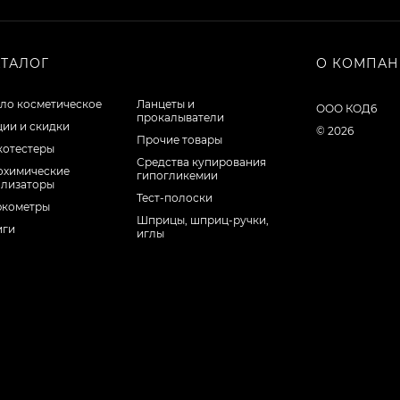
АТАЛОГ
О КОМПА
ло косметическое
Ланцеты и
ООО КОД6
прокалыватели
ции и скидки
© 2026
Прочие товары
котестеры
Средства купирования
охимические
гипогликемии
ализаторы
Тест-полоски
юкометры
Шприцы, шприц-ручки,
иги
иглы