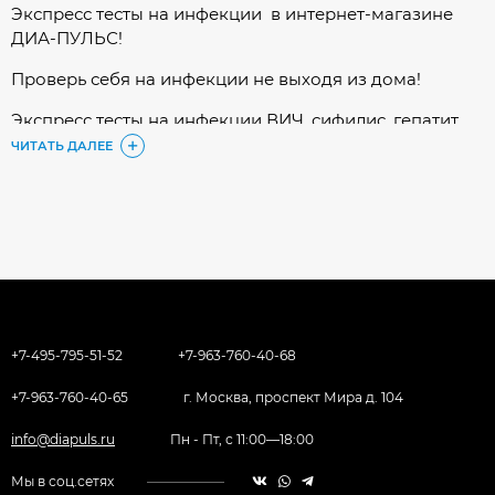
Экспресс тесты на инфекции в интернет-магазине
ДИА-ПУЛЬС!
Проверь себя на инфекции не выходя из дома!
Экспресс тесты на инфекции ВИЧ, сифилис, гепатит,
ротавирус, аденовирус и т.д.
ЧИТАТЬ ДАЛЕЕ
+7-495-795-51-52
+7-963-760-40-68
+7-963-760-40-65
г. Москва, проспект Мира д. 104
info@diapuls.ru
Пн - Пт, с 11:00—18:00
Мы в соц.сетях