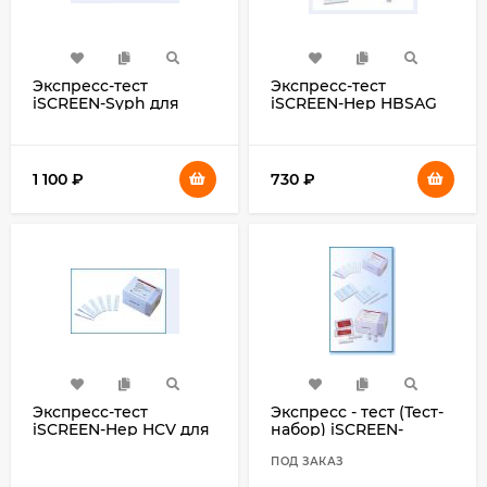
Экспресс-тест
Экспресс-тест
iSCREEN-Syph для
iSCREEN-Hep HBSAG
определения
для выявления
сифилиса, упаковка,
маркеров к вирусу
20 тестов в упаковке
гепатита В в
сыворотке, плазме и
1 100
₽
730
₽
цельной крови
человека, упаковка, 10
тестов
Экспресс-тест
Экспресс - тест (Тест-
iSCREEN-Hep HCV для
набор) iSCREEN-
выявления маркеров
HIV(1\2) Tri-Line для
к вирусу гепатита С в
выявления антител к
ПОД ЗАКАЗ
сыворотке, плазме и
вирусу ВИЧ 1 и 2 типа