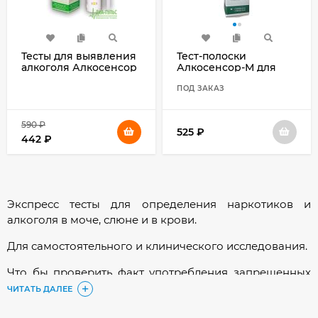
Тесты для выявления
Тест-полоски
алкоголя Алкосенсор
Алкосенсор-М для
№25 в слюне
определения
человека
алкоголя в моче 25шт
ПОД ЗАКАЗ
590
₽
525
₽
442
₽
Экспресс тесты для определения наркотиков и
алкоголя в моче, слюне и в крови.
Для самостоятельного и клинического исследования.
Что бы проверить факт употребления запрещенных
веществ сегодня не обязательно посещать
ЧИТАТЬ ДАЛЕЕ
высокотехнологичные и дорогие лаборатории.